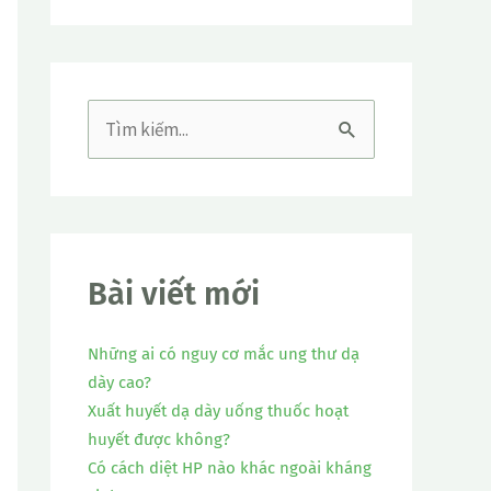
T
ì
m
k
i
Bài viết mới
ế
Những ai có nguy cơ mắc ung thư dạ
m
dày cao?
:
Xuất huyết dạ dày uống thuốc hoạt
huyết được không?
Có cách diệt HP nào khác ngoài kháng