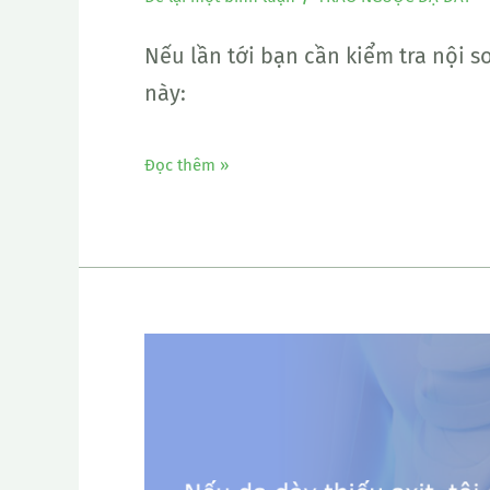
Nếu lần tới bạn cần kiểm tra nội s
này:
Đọc thêm »
Nhầm
tưởng
tai
hại