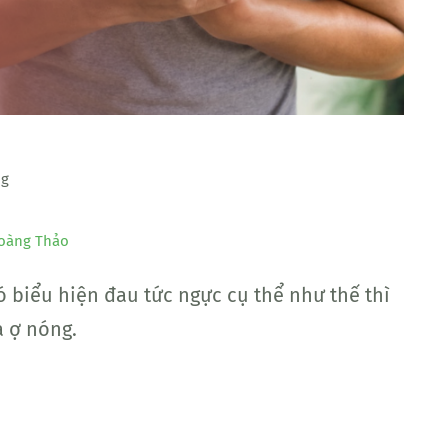
ng
oàng Thảo
biểu hiện đau tức ngực cụ thể như thế thì
a ợ nóng.