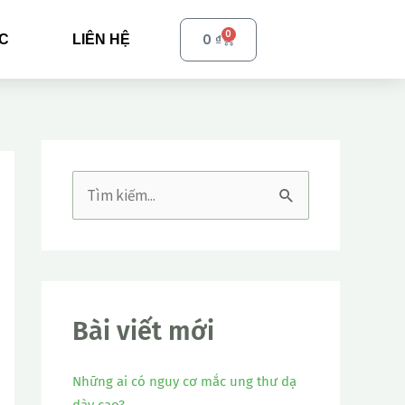
0
Cart
0
₫
ỨC
LIÊN HỆ
T
ì
m
k
i
Bài viết mới
ế
Những ai có nguy cơ mắc ung thư dạ
m
dày cao?