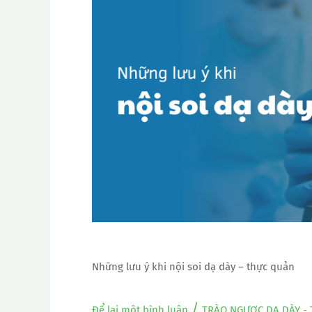
lưu
ý
khi
nội
soi
dạ
dày
–
thực
quản
Những lưu ý khi nội soi dạ dày – thực quản
/
Để lại một bình luận
TRÀO NGƯỢC DẠ DÀY -