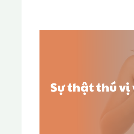
Sự
thật
thú
vị
về
ợ
nóng