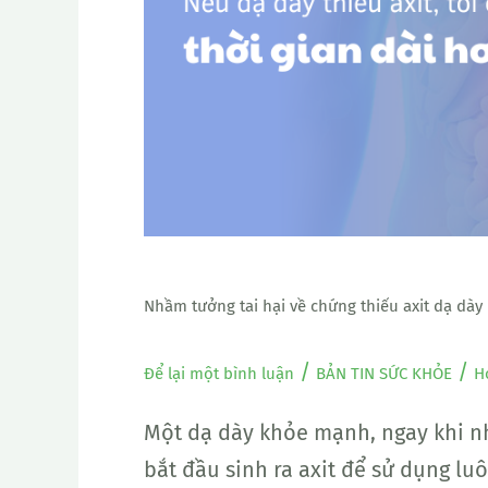
về
chứng
thiếu
axit
dạ
dày
Nhầm tưởng tai hại về chứng thiếu axit dạ dày
/
/
Để lại một bình luận
BẢN TIN SỨC KHỎE
H
Một dạ dày khỏe mạnh, ngay khi nh
bắt đầu sinh ra axit để sử dụng luô