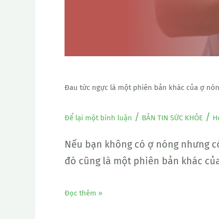
khác
của
ợ
nóng
Đau tức ngực là một phiên bản khác của ợ nó
/
/
Để lại một bình luận
BẢN TIN SỨC KHỎE
H
Nếu bạn không có ợ nóng nhưng có 
đó cũng là một phiên bản khác củ
Đọc thêm »