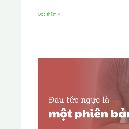
Đọc thêm »
Đau
tức
ngực
là
một
phiên
bản