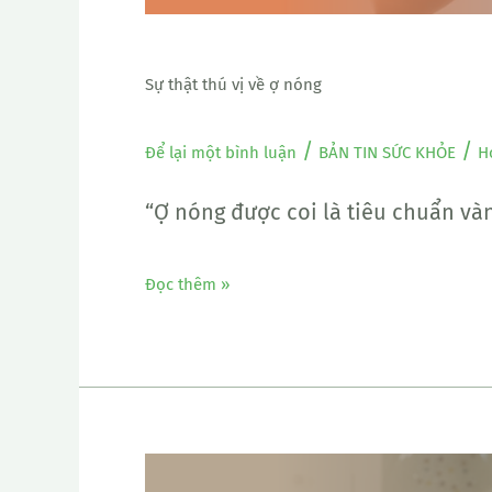
Sự thật thú vị về ợ nóng
/
/
Để lại một bình luận
BẢN TIN SỨC KHỎE
H
“Ợ nóng được coi là tiêu chuẩn và
Đọc thêm »
Để