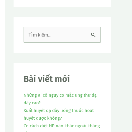
T
ì
m
k
i
Bài viết mới
ế
Những ai có nguy cơ mắc ung thư dạ
m
dày cao?
:
Xuất huyết dạ dày uống thuốc hoạt
huyết được không?
Có cách diệt HP nào khác ngoài kháng