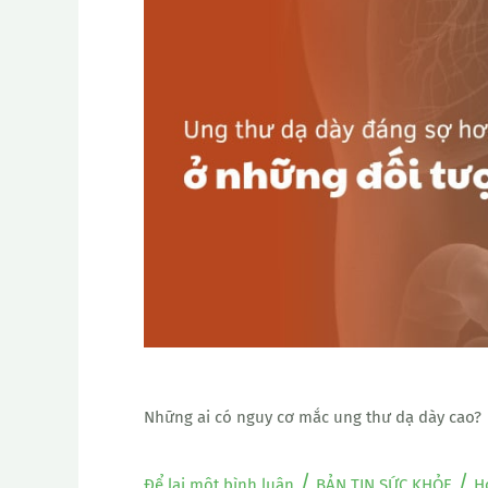
ai
có
nguy
cơ
mắc
ung
thư
dạ
dày
cao?
Những ai có nguy cơ mắc ung thư dạ dày cao?
/
/
Để lại một bình luận
BẢN TIN SỨC KHỎE
H