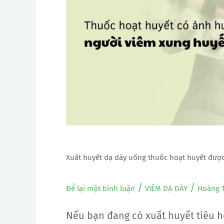
dày
uống
thuốc
hoạt
huyết
được
không?
Xuất huyết dạ dày uống thuốc hoạt huyết đượ
/
/
Để lại một bình luận
VIÊM DẠ DÀY
Hoàng 
Nếu bạn đang có xuất huyết tiêu 