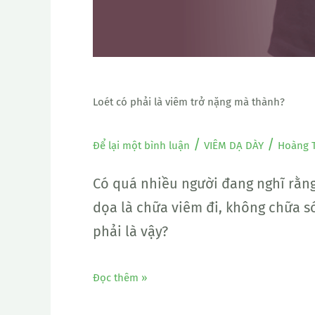
thành?
Loét có phải là viêm trở nặng mà thành?
/
/
Để lại một bình luận
VIÊM DẠ DÀY
Hoàng 
Có quá nhiều người đang nghĩ rằng
dọa là chữa viêm đi, không chữa sớ
phải là vậy?
Đọc thêm »