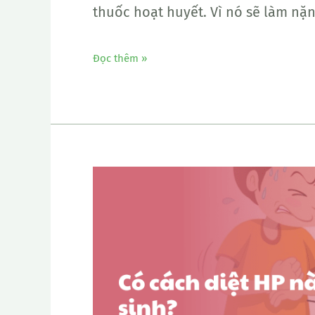
thuốc hoạt huyết. Vì nó sẽ làm nặ
Đọc thêm »
Có
cách
diệt
HP
nào
khác