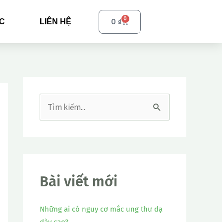
0
Cart
0
₫
ỨC
LIÊN HỆ
T
ì
m
k
i
Bài viết mới
ế
Những ai có nguy cơ mắc ung thư dạ
m
dày cao?