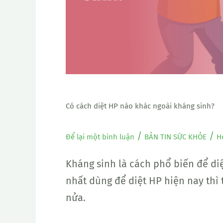
ngoài
kháng
sinh?
Có cách diệt HP nào khác ngoài kháng sinh?
/
/
Để lại một bình luận
BẢN TIN SỨC KHỎE
H
Kháng sinh là cách phổ biến để di
nhất dùng để diệt HP hiện nay thì 
nửa.