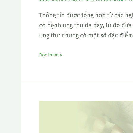
Thông tin được tổng hợp từ các ng
có bệnh ung thư dạ dày, từ đó đưa
ung thư nhưng có một số đặc điểm
Đọc thêm »
Xuất
huyết
dạ