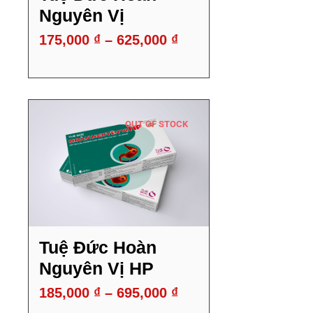
giá:
Nguyên Vị
nhiều
từ
175,000 ₫
biến
175,000
₫
–
625,000
₫
đến
625,000 ₫
thể.
Các
tùy
OUT OF STOCK
chọn
có
Sản
thể
phẩm
được
này
chọn
Khoảng
có
Tuệ Đức Hoàn
trên
giá:
Nguyên Vị HP
nhiều
từ
trang
185,000 ₫
biến
185,000
₫
–
695,000
₫
đến
sản
695,000 ₫