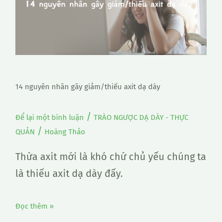
nhân
gây
giảm/thiếu
axit
dạ
dày
14 nguyên nhân gây giảm/thiếu axit dạ dày
/
Để lại một bình luận
TRÀO NGƯỢC DẠ DÀY - THỰC
/
QUẢN
Hoàng Thảo
Thừa axit mới là khó chứ chủ yếu chúng ta
là thiếu axit dạ dày đấy.
Đọc thêm »