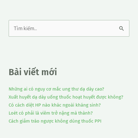
T
ì
m
k
Bài viết mới
i
ế
Những ai có nguy cơ mắc ung thư dạ dày cao?
m
Xuất huyết dạ dày uống thuốc hoạt huyết được không?
:
Có cách diệt HP nào khác ngoài kháng sinh?
Loét có phải là viêm trở nặng mà thành?
Cách giảm trào ngược không dùng thuốc PPI