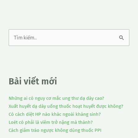
T
ì
m
k
Bài viết mới
i
ế
Những ai có nguy cơ mắc ung thư dạ dày cao?
m
Xuất huyết dạ dày uống thuốc hoạt huyết được không?
:
Có cách diệt HP nào khác ngoài kháng sinh?
Loét có phải là viêm trở nặng mà thành?
Cách giảm trào ngược không dùng thuốc PPI