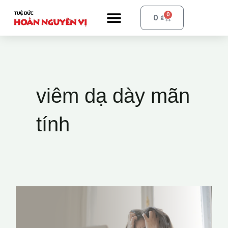
Nhảy
Menu
0
Cart
0
₫
tới
nội
dung
viêm dạ dày mãn
tính
14
nguyên