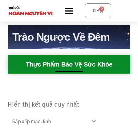
Nhảy
Menu
0
Cart
0
₫
tới
nội
Trào Ngược Về Đêm
dung
Thực Phẩm Bảo Vệ Sức Khỏe
Hiển thị kết quả duy nhất