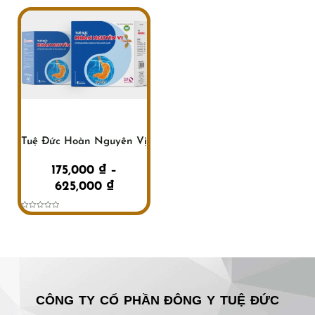
Khoảng
giá:
từ
175,000 ₫
đến
625,000 ₫
Tuệ Đức Hoàn Nguyên Vị
175,000
₫
–
625,000
₫
Được
xếp
hạng
0
5
sao
CÔNG TY CỔ PHẦN ĐÔNG Y TUỆ ĐỨC