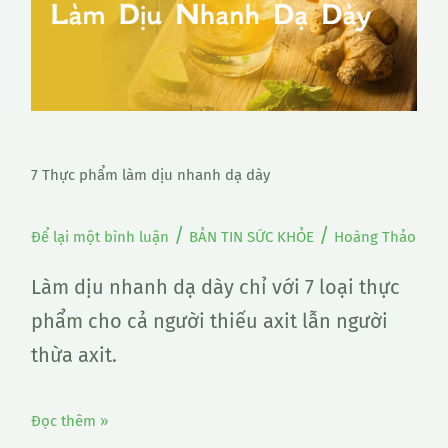
phẩm
làm
dịu
nhanh
dạ
dày
7 Thực phẩm làm dịu nhanh dạ dày
/
/
Để lại một bình luận
BẢN TIN SỨC KHỎE
Hoàng Thảo
Làm dịu nhanh dạ dày chỉ với 7 loại thực
phẩm cho cả người thiếu axit lẫn người
thừa axit.
Đọc thêm »