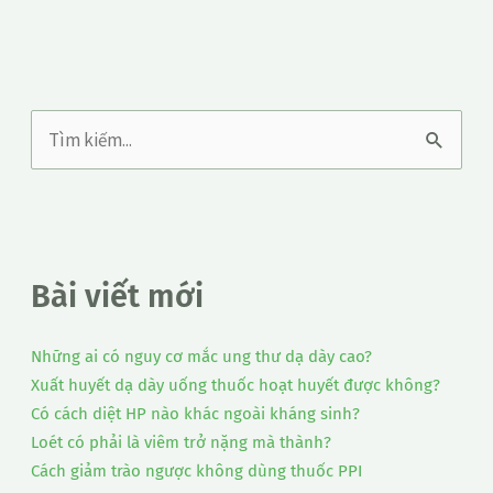
T
ì
m
k
Bài viết mới
i
ế
Những ai có nguy cơ mắc ung thư dạ dày cao?
m
Xuất huyết dạ dày uống thuốc hoạt huyết được không?
:
Có cách diệt HP nào khác ngoài kháng sinh?
Loét có phải là viêm trở nặng mà thành?
Cách giảm trào ngược không dùng thuốc PPI