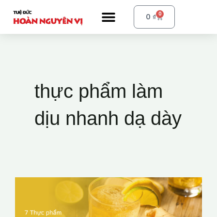
Nhảy
Menu
0
Cart
0
₫
tới
nội
dung
thực phẩm làm
dịu nhanh dạ dày
7
Thực