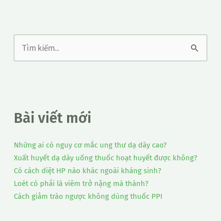
T
ì
m
k
Bài viết mới
i
ế
Những ai có nguy cơ mắc ung thư dạ dày cao?
m
Xuất huyết dạ dày uống thuốc hoạt huyết được không?
:
Có cách diệt HP nào khác ngoài kháng sinh?
Loét có phải là viêm trở nặng mà thành?
Cách giảm trào ngược không dùng thuốc PPI